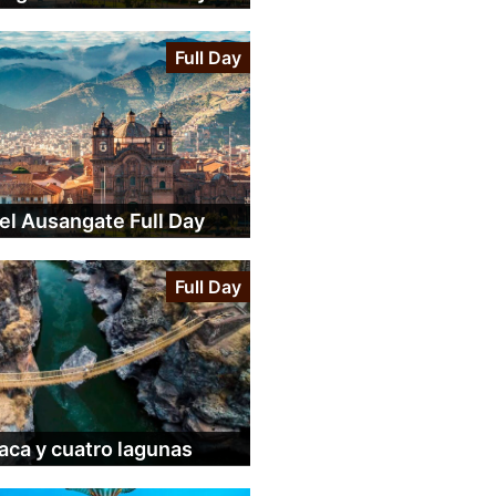
Full Day
el Ausangate Full Day
Full Day
ca y cuatro lagunas