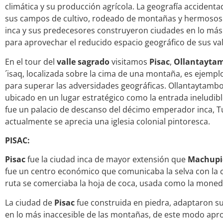
climática y su producción agrícola. La geografía accidenta
sus campos de cultivo, rodeado de montañas y hermosos n
inca y sus predecesores construyeron ciudades en lo más
para aprovechar el reducido espacio geográfico de sus val
En el tour del
valle sagrado
visitamos
Pisac
,
Ollantayta
´isaq
, localizada sobre la cima de una montaña, es ejemp
para superar las adversidades geográficas.
Ollantaytamb
ubicado en un lugar estratégico como la entrada ineludib
fue un palacio de descanso del décimo emperador inca, 
actualmente se aprecia una iglesia colonial pintoresca.
PISAC:
Pisac
fue la ciudad inca de mayor extensión que
Machupi
fue un centro económico que comunicaba la selva con la c
ruta se comerciaba la hoja de coca, usada como la moneda
La ciudad de
Pisac
fue construida en piedra, adaptaron sus
en lo más inaccesible de las montañas, de este modo apro