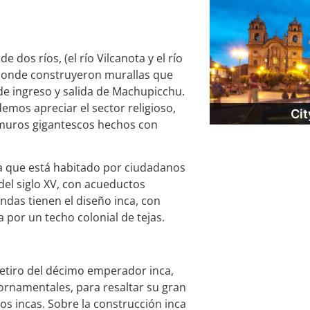
e dos ríos, (el río Vilcanota y el río
 donde construyeron murallas que
 de ingreso y salida de
Machupicchu
.
emos apreciar el sector religioso,
Cit
s muros gigantescos hechos con
nca que está habitado por ciudadanos
del siglo XV, con acueductos
endas tienen el diseño inca, con
por un techo colonial de tejas.
retiro del décimo emperador inca,
 ornamentales, para resaltar su gran
os incas. Sobre la construcción inca