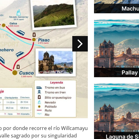
Machu 
Pallay
 por donde recorre el río Willcamayu
valle sagrado
por su singularidad
Laguna de S