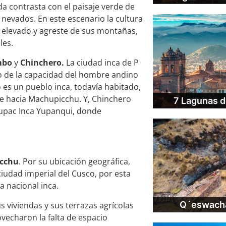
da contrasta con el paisaje verde de
evados. En este escenario la cultura
 elevado y agreste de sus montañas,
les.
mbo
y
Chinchero.
La ciudad inca de
P
lo de la capacidad del hombre andino
o
es un pueblo inca, todavía habitado,
le hacia
Machupicchu
. Y,
Chinchero
7 Lagunas d
Tupac Inca Yupanqui, donde
cchu
. Por su ubicación geográfica,
iudad imperial del Cusco, por esta
 nacional inca.
Q´eswacha
 viviendas y sus terrazas agrícolas
vecharon la falta de espacio