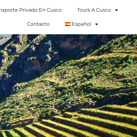
nsporte Privado En Cusco
Tours A Cusco
Contacto
Español