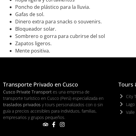
Poncho de plástico para la lluvia.
Gafas de sol.
Dinero extra para snacks o souvenirs.
Bloqueador solar.
Sombrero o gorra para cubrirse del sol
Zapatos ligeros.
Mente positiva.
Transporte Privado en Cusco
Tours 
Cusco Private Transport
es una empresa de
City 
transporte turístico en Cusco (Perú) especializada en
Lago
traslados privados
y tours personalizados con o sin
guía a precios accesibles para individuos, familias,
Valle
empresarios y grupos pequeños.