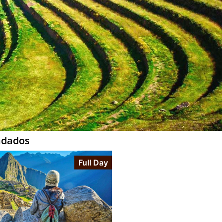
ndados
Full Day