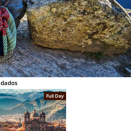
ndados
Full Day