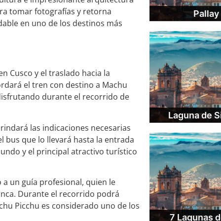
ra tomar fotografías y retorna
Pallay
able en uno de los destinos más
en Cusco y el traslado hacia la
ordará el tren con destino a Machu
isfrutando durante el recorrido de
Laguna de S
rindará las indicaciones necesarias
l bus que lo llevará hasta la entrada
ndo y el principal atractivo turístico
 a un guía profesional, quien le
 inca. Durante el recorrido podrá
achu Picchu es considerado uno de los
7 Lagunas d