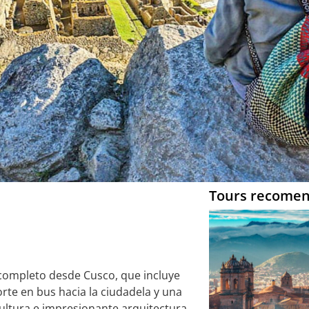
Tours recome
 completo desde Cusco, que incluye
porte en bus hacia la ciudadela y una
 cultura e impresionante arquitectura