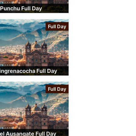
 Punchu Full Day
Full Day
ingrenacocha Full Day
Full Day
el Ausangate Full Day