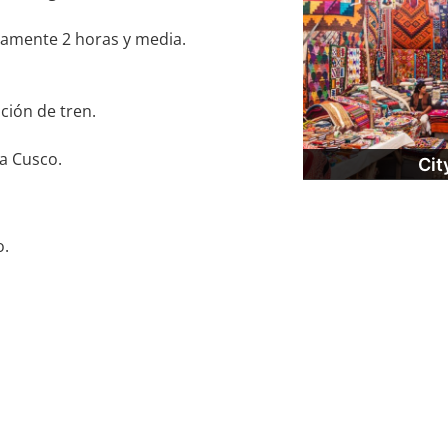
damente 2 horas y media.
ción de tren.
a Cusco.
Cit
o.