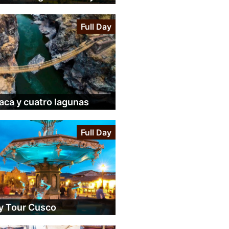
Full Day
ca y cuatro lagunas
Full Day
y Tour Cusco