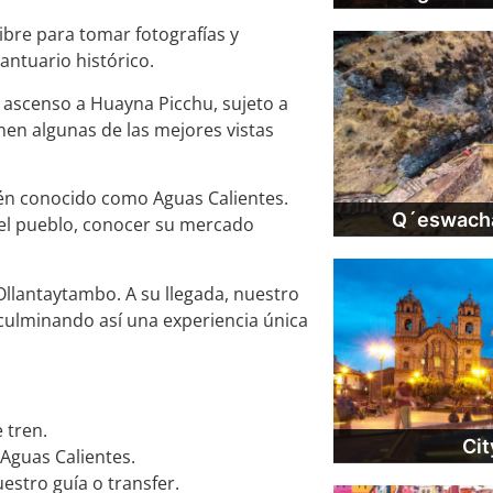
libre para tomar fotografías y
antuario histórico.
 ascenso a Huayna Picchu, sujeto a
nen algunas de las mejores vistas
én conocido como Aguas Calientes.
Q´eswacha
 el pueblo, conocer su mercado
Ollantaytambo. A su llegada, nuestro
 culminando así una experiencia única
 tren.
Cit
Aguas Calientes.
estro guía o transfer.