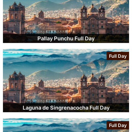
Pallay Punchu Full Day
Full Day
Laguna de Singrenacocha Full Day
Full Day