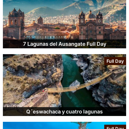
7 Lagunas del Ausangate Full Day
Full Day
Q´eswachaca y cuatro lagunas
Full Day