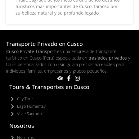
turísticos más importantes de Cusco, famoso por
su belleza natural y su profundo legado
Transporte Privado en Cusco
Cusco Private Transport
es una empresa de transporte
turístico en Cusco (Perú) especializada en
traslados privados
y
tours personalizados con o sin guía a precios accesibles para
individuos, familias, empresarios y grupos pequeños.
Tours & Transportes en Cusco
City Tour
Lago Humantay
Valle Sagrado
Nosotros
Nosotros